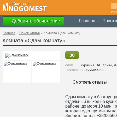
Рег
Добавить объявление
Главная
Поиск 
Главная
»
Поиск жилья
»
Комната Сдам комнату
Комната «Сдам комнату»
30
Украина
,
АР Крым
, 
Адрес:
380656055325
Телефон:
Смотреть отзывы
Сдам комнату в благоустро
отдельный выход на кухню
районе, до моря 10 мин.,
которая едет прямиком на
Звоните по тел. +38(06560