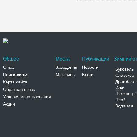
Общее
Места
Публикации
Зимний от
О нас
Заведения
Новости
Буковель
Поиск жилья
Магазины
Блоги
Славское
Драгобрат
Карта сайта
Изки
Обратная связь
Пилипец-
Условия использования
Плай
Акции
Водяники