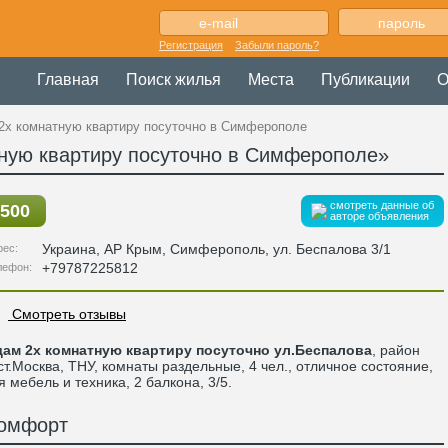
Регистрация
Забыли пароль?
Главная
Поиск жилья
Места
Публикации
О
2х комнатную квартиру посуточно в Симферополе
ную квартиру посуточно в Симферополе»
смотреть данные об
500
авторе объявления
Украина
,
АР Крым
, Симферополь,
ул. Беспалова 3/1
рес:
+79787225812
лефон:
Смотреть отзывы
ам 2х комнатную квартиру посуточно ул.Беспалова
, район
ст.Москва, ТНУ, комнаты раздельные, 4 чел., отличное состояние,
я мебель и техника, 2 балкона, 3/5.
омфорт