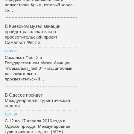
полуострова Крым, который корда-
то…
В Киевском музеи авиации
пройдет развлекательно-
просветительский проект
Самальот Фест 3
17.05.16
Самальот Фест 3 в
Государственном Музее Авиации.
“#Самальот_fest 3” – масштабный
развлекательно-
просветительский…
В Одессе пройдет
Международная туристическая
неделя
11.04.16
С 12 по 17 апреля 2016 года в
Одессе пройдет Международная
туристическая неделя (МТН).