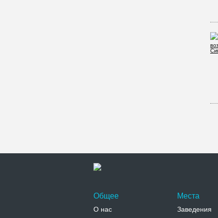
Общее
Места
О нас
Заведения