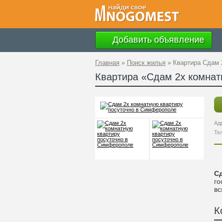
Добавить объявление
Главная
»
Поиск жилья
»
Квартира Сдам 
Квартира «Сдам 2х комнат
Ад
Те
Сд
го
вс
К