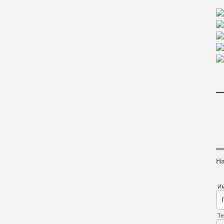
На
И
Те