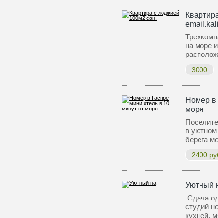
Квартира
email.kal
Трехкомн
на море и
располож
3000
Номер в 
моря
Поселите
в уютном
берега м
2400 ру
Уютный 
Сдача од
студий н
кухней, 