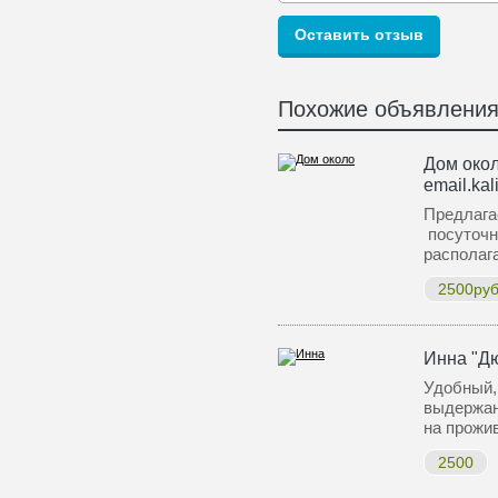
Похожие объявлени
Дом окол
email.kal
Предлага
посуточн
располаг
2500руб
Инна "Д
Удобный,
выдержан
на прожи
2500