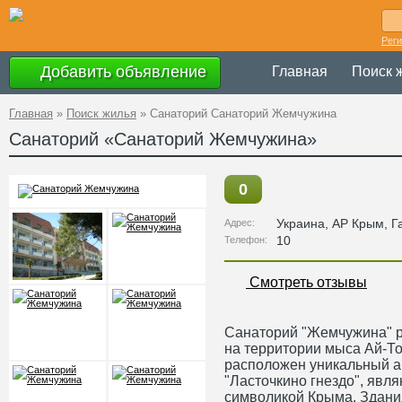
Рег
Добавить объявление
Главная
Поиск 
Главная
»
Поиск жилья
»
Санаторий Санаторий Жемчужина
Санаторий «Санаторий Жемчужина»
0
Украина
,
АР Крым
, Г
Адрес:
10
Телефон:
Смотреть отзывы
Санаторий "Жемчужина" р
на территории мыса Ай-То
расположен уникальный ар
"Ласточкино гнездо", явл
символикой Крыма. Здани