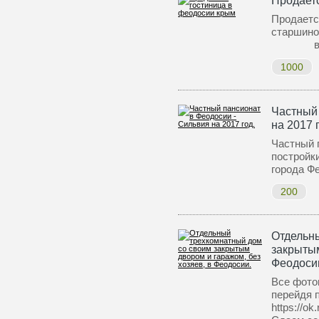
Продает
Продаетс
старш
в 7
1000
Частный 
на 2017 
Частный 
постройк
города Ф
200
Отдельн
закрытым
Феодоси
Все фото
перейдя 
https://o