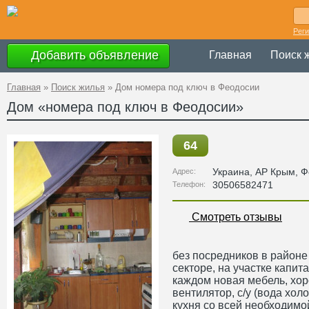
Рег
Добавить объявление
Главная
Поиск 
Главная
»
Поиск жилья
»
Дом номера под ключ в Феодосии
Дом «номера под ключ в Феодосии»
64
Украина
,
АР Крым
, 
Адрес:
30506582471
Телефон:
Смотреть отзывы
без посредников в районе
секторе, на участке капит
каждом новая мебель, хор
вентилятор, с/у (вода хол
кухня со всей необходимо