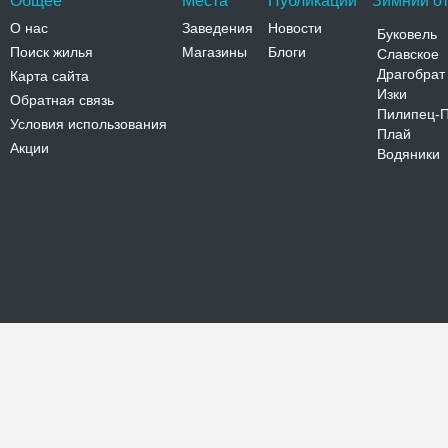
Общее
Места
Публикации
Зимний от
О нас
Заведения
Новости
Буковель
Поиск жилья
Магазины
Блоги
Славское
Драгобрат
Карта сайта
Изки
Обратная связь
Пилипец-
Условия использования
Плай
Акции
Водяники