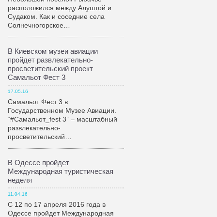
расположился между Алуштой и
Судаком. Как и соседние села
Солнечногорское…
В Киевском музеи авиации
пройдет развлекательно-
просветительский проект
Самальот Фест 3
17.05.16
Самальот Фест 3 в
Государственном Музее Авиации.
“#Самальот_fest 3” – масштабный
развлекательно-
просветительский…
В Одессе пройдет
Международная туристическая
неделя
11.04.16
С 12 по 17 апреля 2016 года в
Одессе пройдет Международная