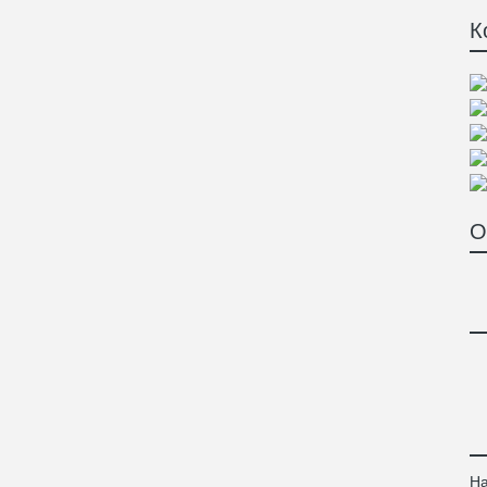
К
О
На