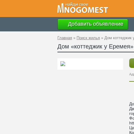
Добавить объявление
Главная
»
Поиск жилья
»
Дом коттеджик 
Дом «коттеджик у Еремея»
Ад
До
Дв
го
Фо
ht
Це
Ко