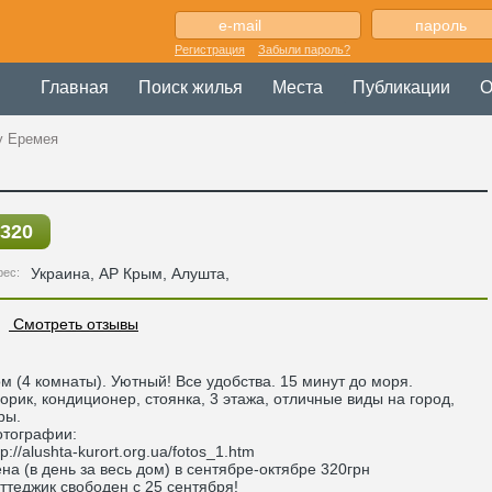
Регистрация
Забыли пароль?
Главная
Поиск жилья
Места
Публикации
О
у Еремея
320
Украина
,
АР Крым
, Алушта,
рес:
Смотреть отзывы
м (4 комнаты). Уютный! Все удобства. 15 минут до моря.
орик, кондиционер, стоянка, 3 этажа, отличные виды на город,
ры.
тографии:
tp://alushta-kurort.org.ua/fotos_1.htm
на (в день за весь дом) в сентябре-октябре 320грн
ттеджик свободен с 25 сентября!