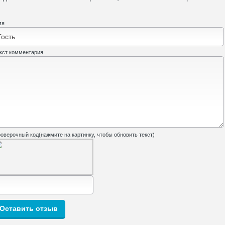
мя
кст комментария
оверочный код(нажмите на картинку, чтобы обновить текст)