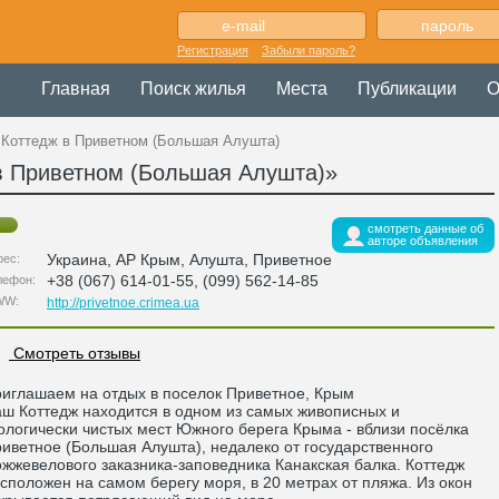
Регистрация
Забыли пароль?
Главная
Поиск жилья
Места
Публикации
О
 Коттедж в Приветном (Большая Алушта)
в Приветном (Большая Алушта)»
смотреть данные об
авторе объявления
Украина
,
АР Крым
, Алушта,
Приветное
рес:
+38 (067) 614-01-55, (099) 562-14-85
лефон:
WW:
http://privetnoe.crimea.ua
Смотреть отзывы
иглашаем на отдых в поселок Приветное, Крым
ш Коттедж находится в одном из самых живописных и
ологически чистых мест Южного берега Крыма - вблизи посёлка
иветное (Большая Алушта), недалеко от государственного
жжевелового заказника-заповедника Канакская балка. Коттедж
сположен на самом берегу моря, в 20 метрах от пляжа. Из окон