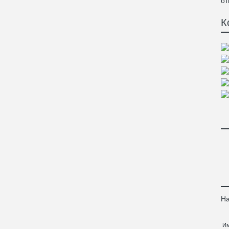
от
К
На
И