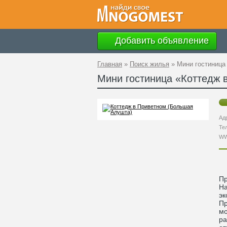
Добавить объявление
Главная
»
Поиск жилья
»
Мини гостиница
Мини гостиница «Коттедж 
Ад
Те
W
Пр
На
эк
Пр
мо
ра