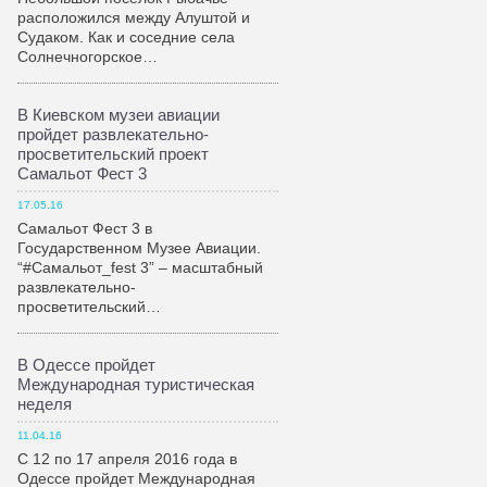
расположился между Алуштой и
Судаком. Как и соседние села
Солнечногорское…
В Киевском музеи авиации
пройдет развлекательно-
просветительский проект
Самальот Фест 3
17.05.16
Самальот Фест 3 в
Государственном Музее Авиации.
“#Самальот_fest 3” – масштабный
развлекательно-
просветительский…
В Одессе пройдет
Международная туристическая
неделя
11.04.16
С 12 по 17 апреля 2016 года в
Одессе пройдет Международная