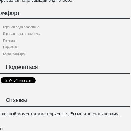
крывается потрясающий вид на море.
омфорт
Горячая вода постоянно
Горячая вода по графику
Интернет
Парковка
Кафе, расторан
Поделиться
Отзывы
 данный момент комментариев нет, Вы можете стать первым.
мя