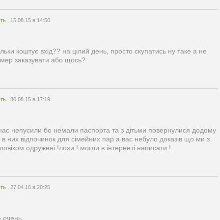
сть
, 15.08.15 в 14:56
ільки коштує вхід?? на цілий день, просто скупатись ну таке а не
мер заказувати або щось?
сть
, 30.08.15 в 17:19
нас непусили бо немали паспорта та з дітьми повернулися додому
 в них відпочинок для сімейних пар а вас небуло доказів що ми з
ловіком одружені !лохи ! могли в інтернеті написати !
сть
, 27.04.16 в 20:25
 очень