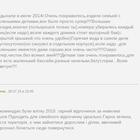
дыхали в июле 2014г.Очень понравилось,ездили семьей с
ленькими детками,все было просто супер!!!!Большая
седка,монгал (пользуешся только ты),номера убирались каждый
нь(если надо),возле каждого домика стоит мусорный бак(с
крытой крышкой,что очень удобно)Горячая вода в самом деле
углосуточно(но санузел в отдельном корпусе),если надо ,для
леньких имеются даже горшки,все очень чисто!!!!!Озеро
пер,чистое,без всяких змей!!!!Деткам там очень понравилось,для
х есть маленький бассейн,разные качельки,батут,горки...Всем
ветую!!!!
анна
, 28.07.15 в 23:06
комендую.були влітку 2015 .гарний відпочинок за невеликі
шти.Підходить для сімейного відпочинку ідеально.Гарна зелена,
ста територія, є чим зайнятися дорослим і дітям, ввічливий
рсонал.Хочеться сюди повернутися.