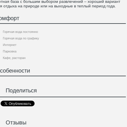
тная база с большим выбором развлечений – хороший вариант
я отдыха на природе или на выходные в теплый период года.
омфорт
Горячая вода постоянно
Горячая вода по графику
Интернет
Парковка
Кафе, расторан
собенности
Поделиться
Отзывы