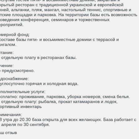
крытый ресторан с традиционной украинской и европейской
хней, альтанки, пляж, мангал, настольный теннис, спортивные и
тские площадки и парковка. На территории базы есть возможность
оведения конференция, семинаров и торжественных
роприятий.
мерной фонд:
составе базы пяти- и восьмиместные домики с террасой и
нгалом.
тание:
 отдельную плату в ресторанах базы.
чение:
 предусмотрено.
доснабжение:
углосуточно горячая и холодная вода.
полнительные услуги:
сплатно: проживание, парковка, уборка номеров, смена белья.
 отдельную плату: рыбалка, прокат катамаранов и лодок,
ортивный инвентарь
имечания:
8 утра до 20.30 база открыта для всех желающих. База работает с
 апреля по 30 сентября.
ш отзыв