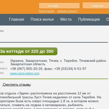
Регистрация
Забыли пароль?
Главная
Поиск жилья
Места
Публикации
О
дем
За коттедж от 220 до 350
Украина
,
Закарпатская
, Тячев,
с. Теребля, Тячевский район.
рес:
Закарпатская область
+38 (067) 855-20-20, факс: +38 (03134) 6-51-97
лефон:
WW:
www.camp-edem.com
Смотреть отзывы
за отдыха «Эдем» расположена на расстоянии 12 км от
томобильной трассы Хуст-Тячев недалеко от села Теребля. На
рритории быза есть озеро площадью 1,8 га, в котором можно
паться, плавать на лодках и катамаранах, рыбачить.
услугам гостей пяти- и восьмиместные домики, закрытый и