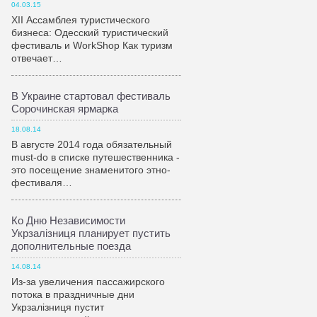
04.03.15
XII Ассамблея туристического
бизнеса: Одесский туристический
фестиваль и WorkShop Как туризм
отвечает…
В Украине стартовал фестиваль
Сорочинская ярмарка
18.08.14
В августе 2014 года обязательный
must-do в списке путешественника -
это посещение знаменитого этно-
фестиваля…
Ко Дню Независимости
Укрзалiзниця планирует пустить
дополнительные поезда
14.08.14
Из-за увеличения пассажирского
потока в праздничные дни
Укрзалiзниця пустит