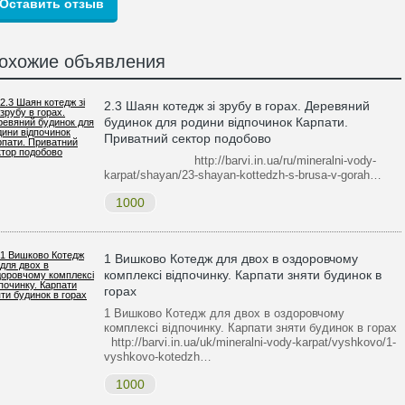
охожие объявления
2.3 Шаян котедж зі зрубу в горах. Деревяний
будинок для родини відпочинок Карпати.
Приватний сектор подобово
http://barvi.in.ua/ru/mineralni-vody-
karpat/shayan/23-shayan-kottedzh-s-brusa-v-gorah…
1000
1 Вишково Котедж для двох в оздоровчому
комплексі відпочинку. Карпати зняти будинок в
горах
1 Вишково Котедж для двох в оздоровчому
комплексі відпочинку. Карпати зняти будинок в горах
http://barvi.in.ua/uk/mineralni-vody-karpat/vyshkovo/1-
vyshkovo-kotedzh…
1000