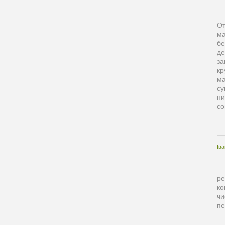
От
ма
бе
де
за
кр
ма
су
ни
со
Ів
ре
ко
чи
пе