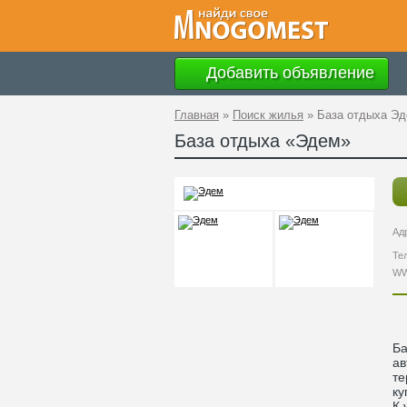
Добавить объявление
Главная
»
Поиск жилья
»
База отдыха Э
База отдыха «Эдем»
Ад
Те
W
Ба
ав
те
ку
К 