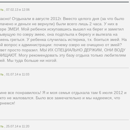
сть
, 07.02.13 в 12:06
асно! Отдыхали в августе 2012г. Вместо целого дня (за что было
лачено и деньги не вернули) были всего лишь 2 часа. У них в
ере ЗМЕИ. Мой ребенок искупавшись вышел на берег и заметил
ывущую по озеру змею, она подплыла к берегу и вылезла на
мень греться. У ребенка случилась истерика, т.к. боиться змей. На
й вопрос к администрации: почему озеро не очищено от змей?
твет просто поразил. МЫ ИХ СПЕЦИАЛЬНО ДЕРЖИМ, ОНИ ВОДУ
ИЩАЮТ. Могу рекомендовать эту базу отдыха только любителям
ей. Мы туда больше ни ногой.
сть
, 01.07.14 в 11:03
мне все понравилось! Я и моя семья отдыхала там 6 июля 2012 и
кто не жаловался. Было все замечательно и мы надеемся, что
рнемся!
сть
, 25.07.14 в 11:20