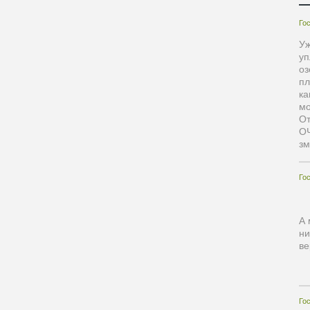
Го
Уж
уп
оз
пл
ка
мо
О
ОЧ
зм
Го
А 
ни
ве
Го