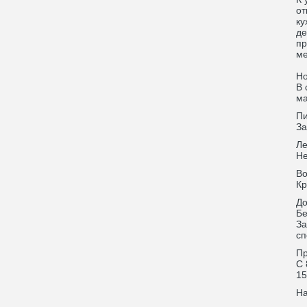
от
ку
де
пр
ме
Но
В 
ма
Пи
За
Ле
Не
Во
Кр
До
Бе
За
сп
Пр
С 
15
На