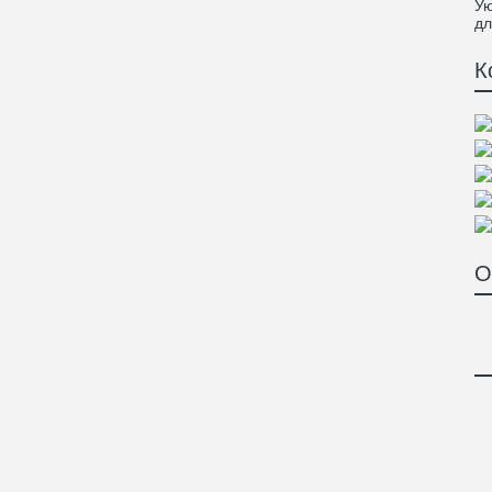
Ую
дл
К
О