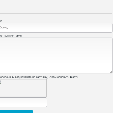
мя
кст комментария
оверочный код(нажмите на картинку, чтобы обновить текст)