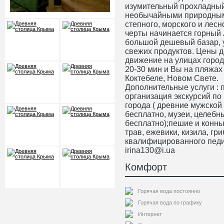
изумительный прохладный 
необычайными природным
степного, морского и лесн
черты начинается горный 
большой дешевый базар, 
свежих продуктов. Цены д
движение на улицах города
20-30 мин и Вы на пляжах
Коктебеле, Новом Свете.
Дополнительные услуги :
организация экскурсий по
города ( древние мужской
бесплатно, музеи, целебн
бесплатно);пешие и конны
трав, ежевики, кизила, гри
квалифицированного педи
irina130@i.ua
Комфорт
Горячая вода постоянно
Горячая вода по графику
Интернет