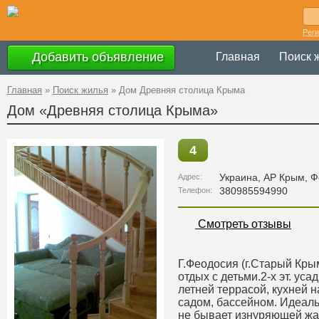
Рег
Добавить объявление
Главная
Поиск 
Главная
»
Поиск жилья
»
Дом Древняя столица Крыма
Дом «Древняя столица Крыма»
4
Украина
,
АР Крым
, 
Адрес:
380985594990
Телефон:
Смотреть отзывы
Г.Феодосия (г.Старый Кр
отдых с детьми.2-х эт. уса
летней террасой, кухней 
садом, бассейном. Идеаль
не бывает изнуряющей жа