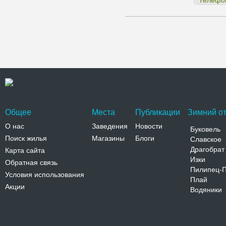
Телефо
Общее
Места
Публикации
Зимний от
О нас
Заведения
Новости
Буковель
Поиск жилья
Магазины
Блоги
Славское
Драгобрат
Карта сайта
Изки
Обратная связь
Пилипец-
Условия использования
Плай
Акции
Водяники