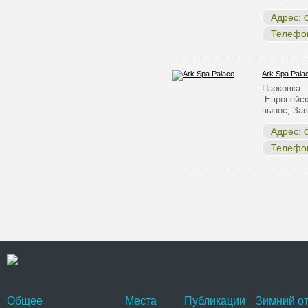
Адрес:
О
Телефо
Ark Spa Pala
Парковка:
Европейск
вынос, За
Адрес:
О
Телефо
Общее
Места
Публикации
Зимний от