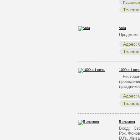
Пушкинск
Телефо
Voila
Предложе
Адрес:
О
Телефо
1000 и 1 ноч
Ресторан 
проведения
празднико
Адрес:
О
Телефо
5 элемент
Вход: Сво
Рок, Фонов
DJ's, Жив