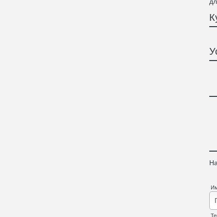
дл
К
У
На
И
Те