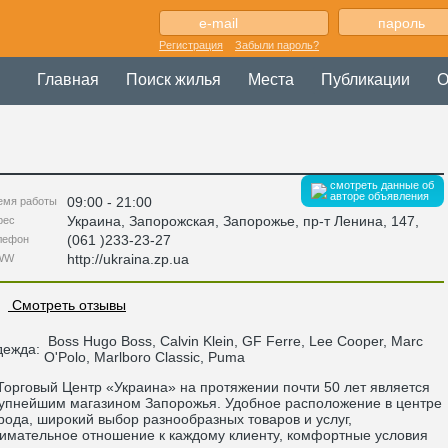
Регистрация
Забыли пароль?
Главная
Поиск жилья
Места
Публикации
О
смотреть данные об
авторе объявления
09:00 - 21:00
емя работы
Украина
,
Запорожская
, Запорожье,
пр-т Ленина, 147
,
рес
(061 )233-23-27
лефон
http://ukraina.zp.ua
WW
Смотреть отзывы
Boss Hugo Boss, Calvin Klein, GF Ferre, Lee Cooper, Marc
дежда:
O'Polo, Marlboro Classic, Puma
рговый Центр «Украина» на протяжении почти 50 лет является
упнейшим магазином Запорожья. Удобное расположение в центре
рода, широкий выбор разнообразных товаров и услуг,
имательное отношение к каждому клиенту, комфортные условия