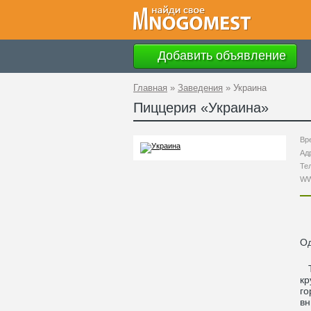
Добавить объявление
Главная
»
Заведения
»
Украина
Пиццерия «
Украина
»
Вр
Ад
Те
W
О
То
кр
го
вн