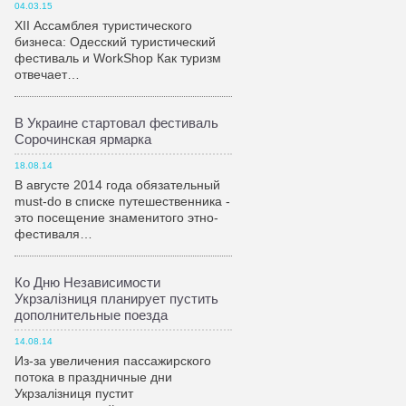
04.03.15
XII Ассамблея туристического
бизнеса: Одесский туристический
фестиваль и WorkShop Как туризм
отвечает…
В Украине стартовал фестиваль
Сорочинская ярмарка
18.08.14
В августе 2014 года обязательный
must-do в списке путешественника -
это посещение знаменитого этно-
фестиваля…
Ко Дню Независимости
Укрзалiзниця планирует пустить
дополнительные поезда
14.08.14
Из-за увеличения пассажирского
потока в праздничные дни
Укрзалiзниця пустит