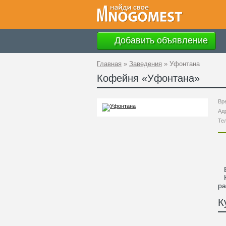
Добавить объявление
Главная
»
Заведения
»
Уфонтана
Кофейня «
Уфонтана
»
Вр
Ад
Те
Ве
Не
р
К