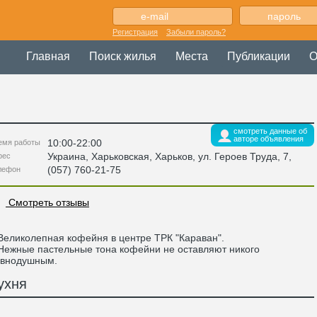
Регистрация
Забыли пароль?
Главная
Поиск жилья
Места
Публикации
О
смотреть данные об
авторе объявления
10:00-22:00
емя работы
Украина
,
Харьковская
, Харьков,
ул. Героев Труда, 7
,
рес
(057) 760-21-75
лефон
Смотреть отзывы
ликолепная кофейня в центре ТРК "Караван".
жные пастельные тона кофейни не оставляют никого
авнодушным.
ухня