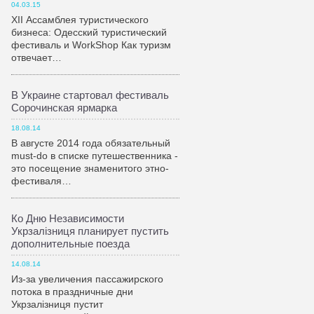
04.03.15
XII Ассамблея туристического
бизнеса: Одесский туристический
фестиваль и WorkShop Как туризм
отвечает…
В Украине стартовал фестиваль
Сорочинская ярмарка
18.08.14
В августе 2014 года обязательный
must-do в списке путешественника -
это посещение знаменитого этно-
фестиваля…
Ко Дню Независимости
Укрзалiзниця планирует пустить
дополнительные поезда
14.08.14
Из-за увеличения пассажирского
потока в праздничные дни
Укрзалiзниця пустит