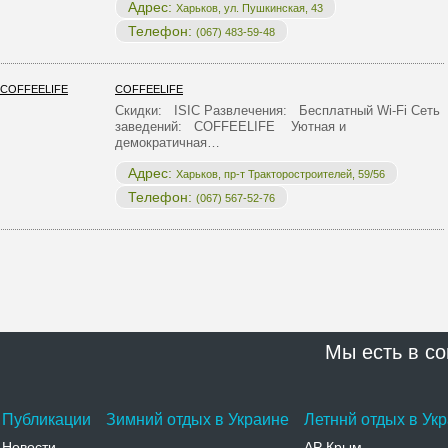
Адрес:
Харьков, ул. Пушкинская, 43
Телефон:
(067) 483-59-48
COFFEELIFE
Скидки: ISIC Развлечения: Бесплатный Wi-Fi Сеть
заведений: COFFEELIFE Уютная и
демократичная…
Адрес:
Харьков, пр-т Тракторостроителей, 59/56
Телефон:
(067) 567-52-76
Мы есть в со
Публикации
Зимний отдых в Украине
Летннй отдых в Ук
Новости
АР Крым