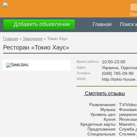
Рег
Добавить объявление
Главная
Поиск 
Главная
»
Заведения
»
Токио Хаус
Ресторан «
Токио Хаус
»
10:00-23:00
Время работы
Украина
,
Одесск
Адрес
(048) 785-09-90
Телефон
http://tokio-hous
WWW
Смотреть отзывы
Развлечения:
TV/Video
Музыка:
Фоновая
Уровень цен:
умеренн
Кухня:
Японская
Кредитные карты:
Maestro, 
Предложения:
Служба д
Специальные:
Столики 