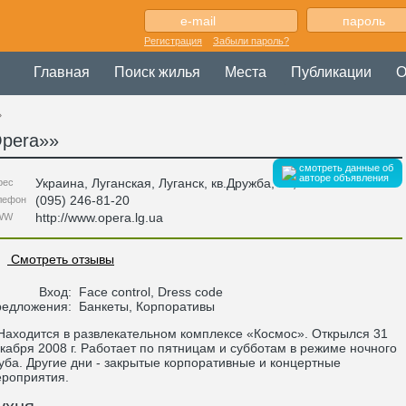
Регистрация
Забыли пароль?
Главная
Поиск жилья
Места
Публикации
О
»
Opera»
»
смотреть данные об
авторе объявления
Украина
,
Луганская
, Луганск,
кв.Дружба, 19
,
рес
(095) 246-81-20
лефон
http://www.opera.lg.ua
WW
Смотреть отзывы
Вход:
Face control, Dress code
редложения:
Банкеты, Корпоративы
ходится в развлекательном комплексе «Космос». Открылся 31
кабря 2008 г. Работает по пятницам и субботам в режиме ночного
уба. Другие дни - закрытые корпоративные и концертные
роприятия.