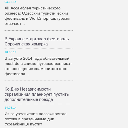
04.03.15
XII Ассамблея туристического
бизнеса: Одесский туристический
фестиваль и WorkShop Как туризм
отвечает…
В Украине стартовал фестиваль
Сорочинская ярмарка
18.08.14
В августе 2014 года обязательный
must-do в списке путешественника -
это посещение знаменитого этно-
фестиваля…
Ко Дню Независимости
Укрзалiзниця планирует пустить
дополнительные поезда
14.08.14
Из-за увеличения пассажирского
потока в праздничные дни
Укрзалiзниця пустит