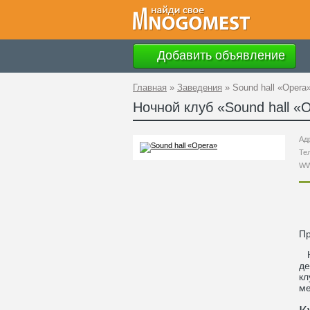
Добавить объявление
Главная
»
Заведения
»
Sound hall «Opera
Ночной клуб «
Sound hall «
Ад
Те
W
П
На
де
кл
ме