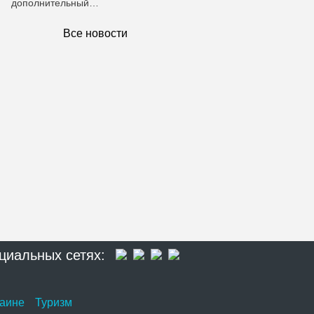
дополнительный…
Все новости
циальных сетях:
раине
Туризм