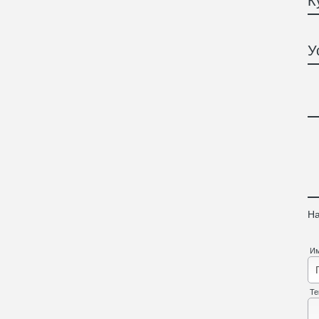
К
У
На
И
Те