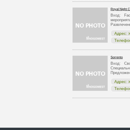
Royal Night C
Вход: Face
мероприят
Развлече
Адрес:
Х
Телефо
Sorrento
Вход: Сво
Специальн
Предложен
Адрес:
Х
Телефо