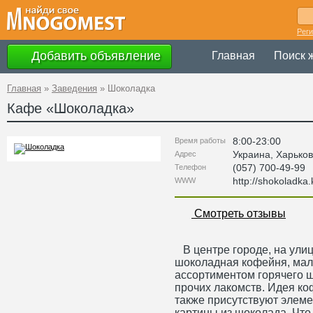
Рег
Добавить объявление
Главная
Поиск 
Главная
»
Заведения
»
Шоколадка
Кафе «
Шоколадка
»
8:00-23:00
Время работы
Украина
,
Харьков
Адрес
(057) 700-49-99
Телефон
http://shokoladka
WWW
Смотреть отзывы
В центре городе, на ули
шоколадная кофейня, мал
ассортиментом горячего 
прочих лакомств. Идея ко
также присутствуют элеме
картины из шоколада. Что