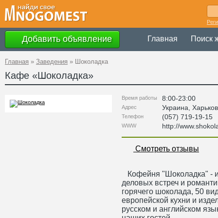
Рег
Добавить объявление
Главная
Поиск 
Главная
»
Заведения
»
Шоколадка
Кафе «
Шоколадка
»
8:00-23:00
Время работы
Украина
,
Харьков
Адрес
(057) 719-19-15
Телефон
http://www.shokol
WWW
Смотреть отзывы
Кофейня "Шоколадка" - и
деловых встреч и романти
горячего шоколада, 50 ви
европейской кухни и издел
русском и английском язы
наших гостей.