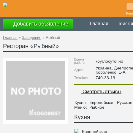
Рег
Добавить объявление
Главная
Поиск 
Главная
»
Заведения
»
Рыбный
Ресторан «
Рыбный
»
Время
круглосуточно
работы
Украина
,
Днепропе
Адрес
Короленко, 1-А
,
740-33-19
Телефон
Смотреть отзывы
Кухня:
Европейская, Русская
Меню:
Рыбное
Кухня
Европейская