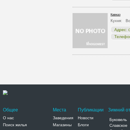
Кавказ
Кухня: Во
Адрес:
С
Телефо
Общее
Места
Публикации
Зимний от
О нас
Заведения
Новости
Буковель
Поиск жилья
Магазины
Блоги
Славское