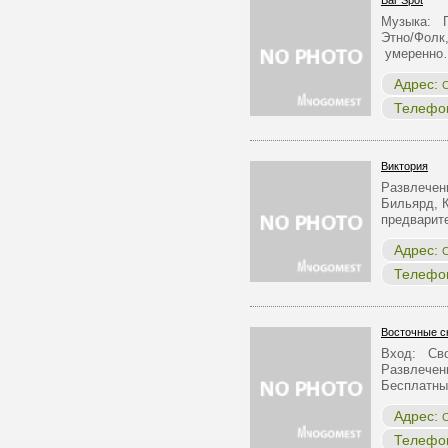
Bar Spot
Музыка: П
Этно/Фолк,
умеренно
Адрес:
С
Телефо
Виктория
Развлечен
Бильярд, 
предварит
Адрес:
С
Телефо
Восточные с
Вход: Сво
Развлечен
Бесплатны
Адрес:
С
Телефо