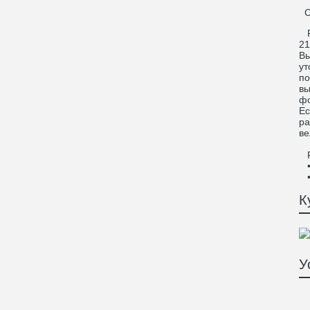
С
Ре
21
Вы
ут
по
вы
фо
Ес
ра
ве
Ре
• 
• 
К
У