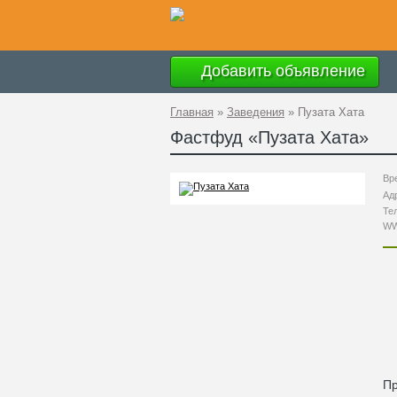
Добавить объявление
Главная
»
Заведения
»
Пузата Хата
Фастфуд «
Пузата Хата
»
Вр
Ад
Те
W
Пр