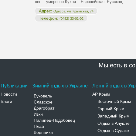
цен: умеренно Кухня: Европейская, Русская,…
Адрес:
Одесса, ул. Крымская, 74
Телефон:
(0482) 33-01-02
Мы есть в со
Публикации
Зимний отдых в Украине
Летннй отдых в Ук
Новости
АР Крым
Буковель
Блоги
Восточный Крым
Славское
-
Драгобрат
Горный Крым
-
Изки
Западный Крым
-
Пилипец-Подобовец
Отдых в Алуште
-
Плай
Отдых в Судаке
-
Водяники