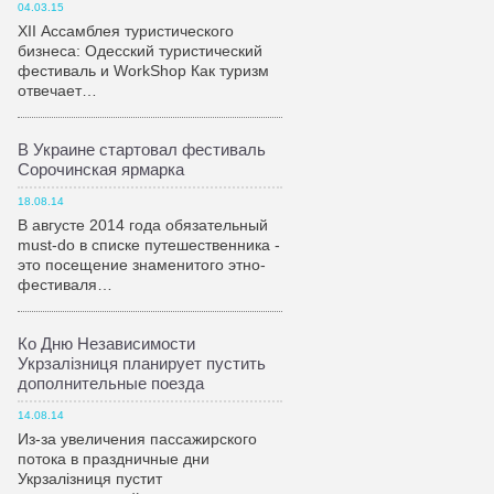
04.03.15
XII Ассамблея туристического
бизнеса: Одесский туристический
фестиваль и WorkShop Как туризм
отвечает…
В Украине стартовал фестиваль
Сорочинская ярмарка
18.08.14
В августе 2014 года обязательный
must-do в списке путешественника -
это посещение знаменитого этно-
фестиваля…
Ко Дню Независимости
Укрзалiзниця планирует пустить
дополнительные поезда
14.08.14
Из-за увеличения пассажирского
потока в праздничные дни
Укрзалiзниця пустит