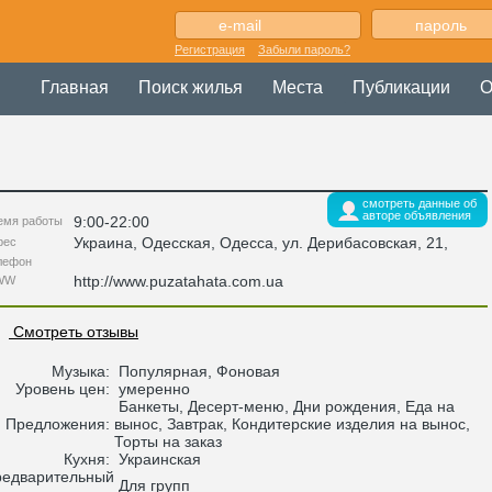
Регистрация
Забыли пароль?
Главная
Поиск жилья
Места
Публикации
О
смотреть данные об
авторе объявления
9:00-22:00
емя работы
Украина
,
Одесская
, Одесса,
ул. Дерибасовская, 21
,
рес
лефон
http://www.puzatahata.com.ua
WW
Смотреть отзывы
Музыка:
Популярная, Фоновая
Уровень цен:
умеренно
Банкеты, Десерт-меню, Дни рождения, Еда на
Предложения:
вынос, Завтрак, Кондитерские изделия на вынос,
Торты на заказ
Кухня:
Украинская
едварительный
Для групп