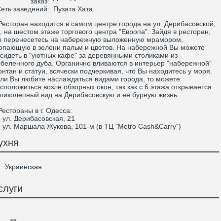
заказ:
еть заведений:
Пузата Хата
сторан находится в самом центре города на ул. Дерибасовской,
, на шестом этаже торгового центра "Европа". Зайдя в ресторан,
 перенесетесь на набережную выложенную мрамором,
опающую в зелени пальм и цветов. На набережной Вы можете
сидеть в "уютных кафе" за деревянными столиками из
беленного дуба. Органично вливаются в интерьер "набережной"
нтан и статуи, всячески подчеркивая, что Вы находитесь у моря.
ли Вы любите наслаждаться видами города, то можете
сположиться возле обзорных окон, так как с 6 этажа открывается
ликолепный вид на Дерибасовскую и ее бурную жизнь.
стораны в г. Одесса:
ул. Дерибасовская, 21
ул. Маршала Жукова, 101-м (в ТЦ "Metro Cash&Carry")
ухня
Украинская
слуги