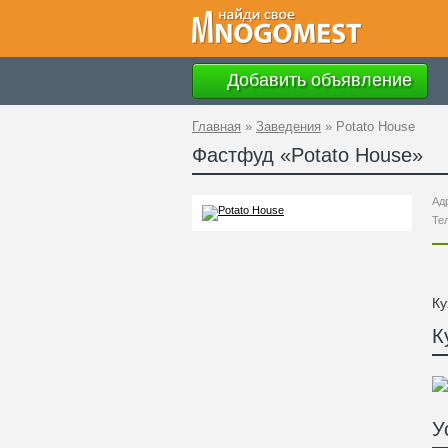
Добавить объявление
Главная
»
Заведения
»
Potato House
Фастфуд «
Potato House
»
Ад
Те
Ку
К
У