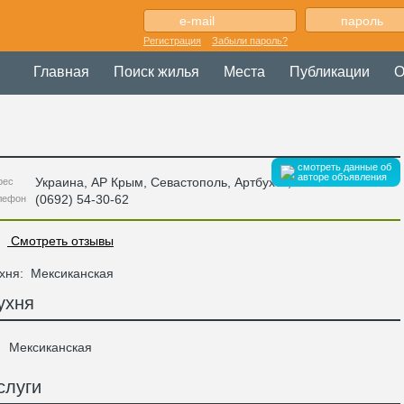
Регистрация
Забыли пароль?
Главная
Поиск жилья
Места
Публикации
О
смотреть данные об
авторе объявления
Украина
,
АР Крым
, Севастополь,
Артбухта
,
рес
(0692) 54-30-62
лефон
Смотреть отзывы
хня:
Мексиканская
ухня
Мексиканская
слуги