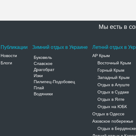
Мы есть в со
Публикации
Зимний отдых в Украине
Летннй отдых в Ук
Новости
АР Крым
Буковель
Блоги
Восточный Крым
Славское
-
Драгобрат
Горный Крым
-
Изки
Западный Крым
-
Пилипец-Подобовец
Отдых в Алуште
-
Плай
Отдых в Судаке
-
Водяники
Отдых в Ялте
-
Отдых на ЮБК
-
Отдых в Одессе
Азовское побережье
Отдых в Бердянске
-
Летний отдых в Карп