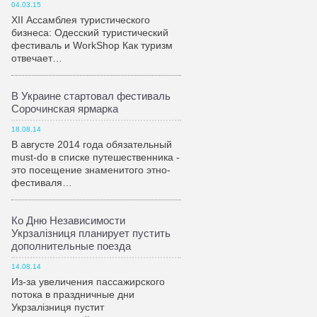
04.03.15
XII Ассамблея туристического
бизнеса: Одесский туристический
фестиваль и WorkShop Как туризм
отвечает…
В Украине стартовал фестиваль
Сорочинская ярмарка
18.08.14
В августе 2014 года обязательный
must-do в списке путешественника -
это посещение знаменитого этно-
фестиваля…
Ко Дню Независимости
Укрзалiзниця планирует пустить
дополнительные поезда
14.08.14
Из-за увеличения пассажирского
потока в праздничные дни
Укрзалiзниця пустит