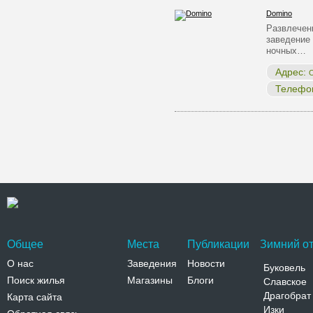
Domino
Развлечен
заведение
ночных…
Адрес:
О
Телефо
Общее
Места
Публикации
Зимний от
О нас
Заведения
Новости
Буковель
Поиск жилья
Магазины
Блоги
Славское
Драгобрат
Карта сайта
Изки