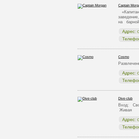
Captain Morg
«Капитан 
заведение,
на барно
Адрес:
О
Телефо
Cosmo
Развлечен
Адрес:
О
Телефо
Dive-club
Вход: Сво
Живая
Адрес:
О
Телефо