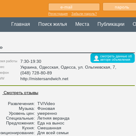
Регистрация
Забыли пароль?
Главная
Поиск жилья
Места
Публикации
О
»
смотреть данные об
авторе объявления
7:30-19:30
емя работы
Украина
,
Одесская
, Одесса,
ул. Ольгиевская, 7
,
рес
(048) 728-80-89
лефон
http://mistersandwich.net
WW
Смотреть отзывы
Развлечения:
TV/Video
Музыка:
Фоновая
Уровень цен:
умеренно
Специальные:
Летняя веранда
Предложения:
Еда на вынос
Кухня:
Смешанная
зиционирование:
Для всей семьи