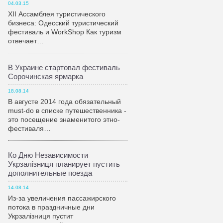
04.03.15
XII Ассамблея туристического
бизнеса: Одесский туристический
фестиваль и WorkShop Как туризм
отвечает…
В Украине стартовал фестиваль
Сорочинская ярмарка
18.08.14
В августе 2014 года обязательный
must-do в списке путешественника -
это посещение знаменитого этно-
фестиваля…
Ко Дню Независимости
Укрзалiзниця планирует пустить
дополнительные поезда
14.08.14
Из-за увеличения пассажирского
потока в праздничные дни
Укрзалiзниця пустит