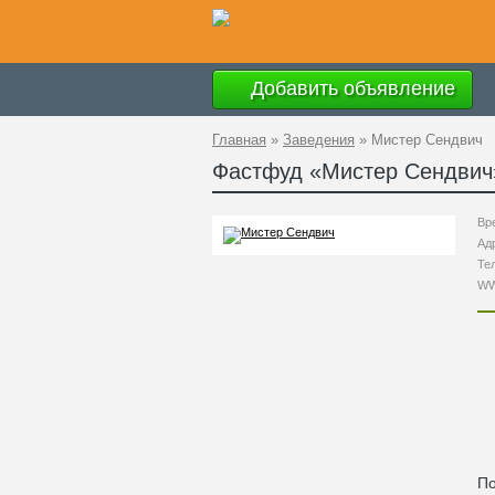
Добавить объявление
Главная
»
Заведения
»
Мистер Сендвич
Фастфуд «
Мистер Сендвич
Вр
Ад
Те
W
По