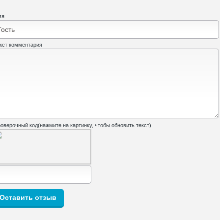
мя
кст комментария
оверочный код(нажмите на картинку, чтобы обновить текст)