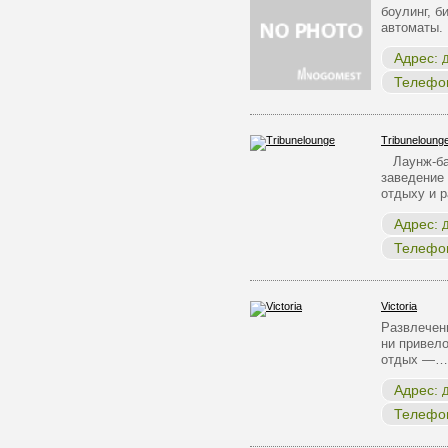
боулинг, б
автоматы.
Адрес:
Д
Телефо
Tribuneloung
Лаунж-бар
заведение 
отдыху и 
Адрес:
Д
Телефо
Victoria
Развлечен
ни привело
отдых —…
Адрес:
Д
Телефо