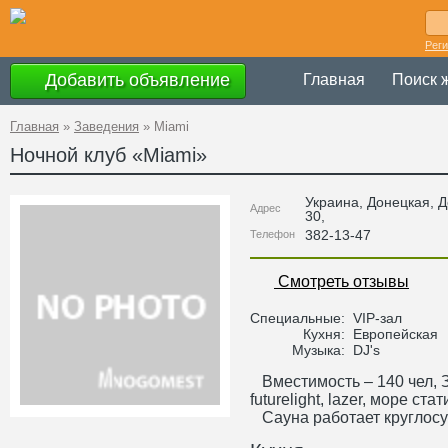
Рег
Добавить объявление
Главная
Поиск 
Главная
»
Заведения
»
Miami
Ночной клуб «
Miami
»
Украина
,
Донецкая
, 
Адрес
30
,
382-13-47
Телефон
Смотреть отзывы
Специальные:
VIP-зал
Кухня:
Европейская
Музыка:
DJ's
Вместимость – 140 чел, Зв
futurelight, lazer, море ст
Сауна работает круглосу