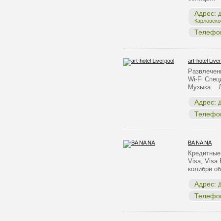
Адрес:
Д
Карловско
Телефо
art-hotel Live
Развлечен
Wi-Fi Спе
Музыка: 
Адрес:
Д
Телефо
BA NA NA
Кредитные 
Visa, Visa
колибри о
Адрес:
Д
Телефо