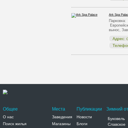
Ark Spa Pala
Парковка:
Европейск
вынос, За
Адрес:
О
Телефо
Общее
Места
Публикации
Зимний от
О нас
Заведения
Новости
Буковель
Поиск жилья
Магазины
Блоги
Славское