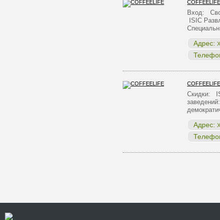
COFFEELIF
Вход: Сво
ISIC Разв
Специальн
Адрес:
Х
Телефо
COFFEELIF
Скидки: I
заведени
демократ
Адрес:
Х
Телефо