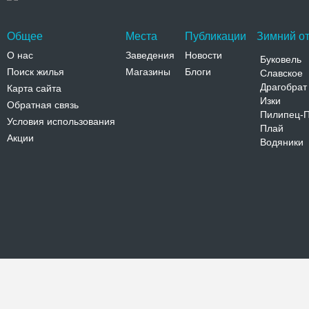
Общее
Места
Публикации
Зимний от
О нас
Заведения
Новости
Буковель
Поиск жилья
Магазины
Блоги
Славское
Драгобрат
Карта сайта
Изки
Обратная связь
Пилипец-
Условия использования
Плай
Акции
Водяники