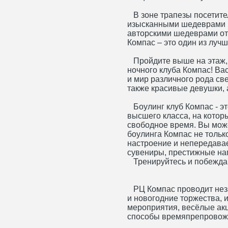
В зоне трапезы посетите
изысканными шедеврами к
авторскими шедеврами от
Компас – это один из луч
Пройдите выше на этаж, 
ночного клуба Компас! Ва
и мир различного рода св
также красивые девушки,
Боулинг клуб Компас - э
высшего класса, на котор
свободное время. Вы може
боулинга Компас не тольк
настроение и непередава
сувениры, престижные на
Тренируйтесь и побежда
РЦ Компас проводит нез
и новогодние торжества,
мероприятия, весёлые акц
способы времяпрепровож