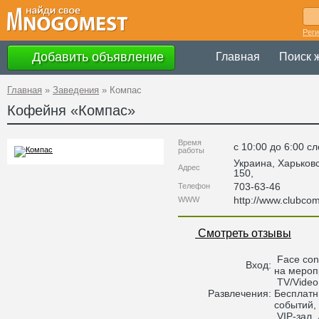
Рег
Добавить объявление
Главная
Поиск 
Главная
»
Заведения
»
Компас
Кофейня «
Компас
»
Время
c 10:00 до 6:00 
работы
Украина
,
Харьков
Адрес
150
,
703-63-46
Телефон
http://www.clubco
WWW
Смотреть отзывы
Face con
Вход:
на мероп
TV/Video,
Развлечения:
Бесплатн
событий,
VIP-зал, 