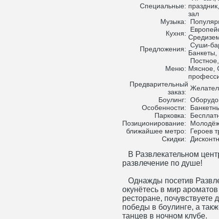
Специальные:
праздник
зал
Музыка:
Популярн
Европейс
Кухня:
Средизе
Суши-бар
Предложения:
Банкеты,
Постное,
Меню:
Мясное, 
професс
Предварительный
Желателе
заказ:
Боулинг:
Оборудов
Особенности:
Банкетны
Парковка:
Бесплатн
Позиционирование:
Молодёжн
ближайшее метро:
Героев т
Скидки:
Дисконтн
В Развлекательном цент
развлечение по душе!
Однажды посетив Развле
окунётесь в мир ароматов
ресторане, почувствуете 
победы в боулинге, а так
танцев в ночном клубе.