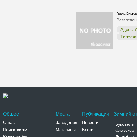
Гранд Викто
Развлечен
Адрес:
С
Телефо
Общее
Места
Публикации
Зимний от
О нас
Заведения
Новости
Буковель
Поиск жилья
Магазины
Блоги
Славское
Драгобрат