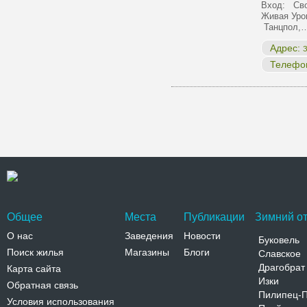
Вход: Сво
Живая Уро
Танцпол,
Адрес:
З
Телефо
Общее
Места
Публикации
Зимний от
О нас
Заведения
Новости
Буковель
Поиск жилья
Магазины
Блоги
Славское
Драгобрат
Карта сайта
Изки
Обратная связь
Пилипец-
Условия использования