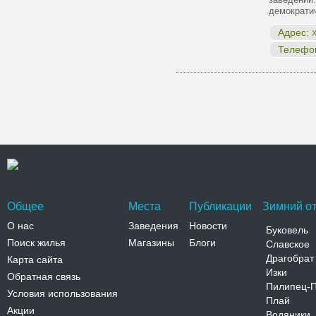
демократ
Адрес:
Х
Телефо
Общее
Места
Публикации
Зимний от
О нас
Заведения
Новости
Буковель
Поиск жилья
Магазины
Блоги
Славское
Драгобрат
Карта сайта
Изки
Обратная связь
Пилипец-
Условия использования
Плай
Акции
Водяники