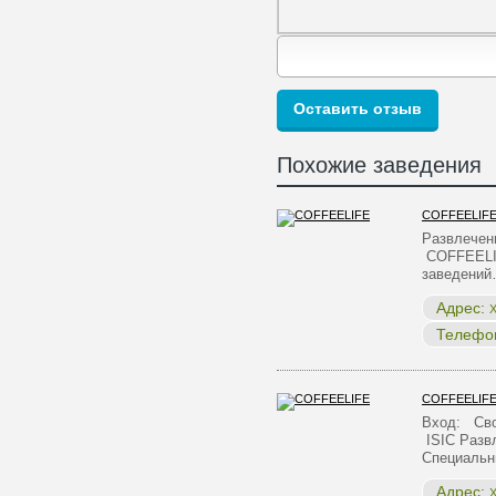
Похожие заведения
COFFEELIF
Развлечен
COFFEELI
заведени
Адрес:
Х
Телефо
COFFEELIF
Вход: Сво
ISIC Разв
Специальн
Адрес:
Х