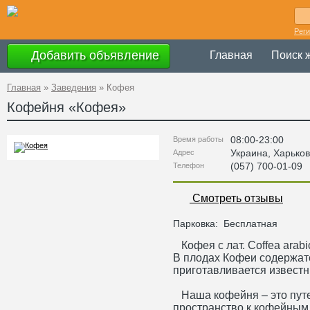
Рег
Добавить объявление
Главная
Поиск 
Главная
»
Заведения
»
Кофея
Кофейня «
Кофея
»
08:00-23:00
Время работы
Украина
,
Харьков
Адрес
(057) 700-01-09
Телефон
Смотреть отзывы
Парковка:
Бесплатная
Кофея с лат. Coffea arab
В плодах Кофеи содержатс
приготавливается известн
Наша кофейня – это путе
пространство к кофейным 