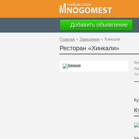
Добавить объявление
Главная
»
Заведения
»
Хинкали
Ресторан «
Хинкали
»
Вр
Ад
Те
Ку
К