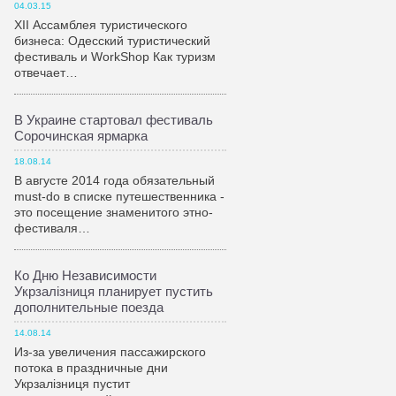
04.03.15
XII Ассамблея туристического
бизнеса: Одесский туристический
фестиваль и WorkShop Как туризм
отвечает…
В Украине стартовал фестиваль
Сорочинская ярмарка
18.08.14
В августе 2014 года обязательный
must-do в списке путешественника -
это посещение знаменитого этно-
фестиваля…
Ко Дню Независимости
Укрзалiзниця планирует пустить
дополнительные поезда
14.08.14
Из-за увеличения пассажирского
потока в праздничные дни
Укрзалiзниця пустит