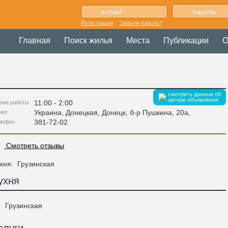
Регистрация
Забыли пароль?
Главная
Поиск жилья
Места
Публикации
О
смотреть данные об
авторе объявления
11:00 - 2:00
емя работы
Украина
,
Донецкая
, Донецк,
б-р Пушкина, 20а
,
рес
381-72-02
лефон
Смотреть отзывы
хня:
Грузинская
ухня
Грузинская