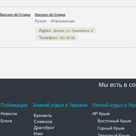
Bassano del Grappa
Кухня: Итальянская
Адрес:
Донецк, ул. Гринкевича, 8
Телефон:
381-08-58
Мы есть в со
Публикации
Зимний отдых в Украине
Летннй отдых в Ук
Новости
АР Крым
Буковель
Блоги
Восточный Крым
Славское
-
Драгобрат
Горный Крым
-
Изки
Западный Крым
-