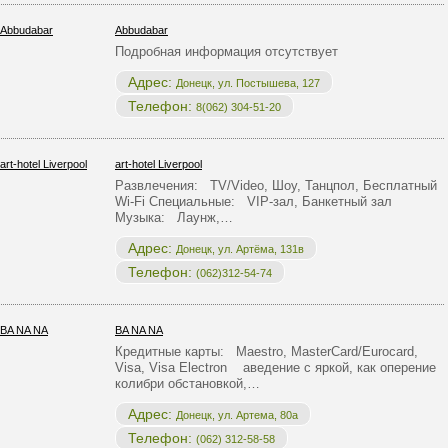
Abbudabar
Подробная информация отсутствует
Адрес:
Донецк, ул. Постышева, 127
Телефон:
8(062) 304-51-20
art-hotel Liverpool
Развлечения: TV/Video, Шоу, Танцпол, Бесплатный
Wi-Fi Специальные: VIP-зал, Банкетный зал
Музыка: Лаунж,…
Адрес:
Донецк, ул. Артёма, 131в
Телефон:
(062)312-54-74
BA NA NA
Кредитные карты: Maestro, MasterCard/Eurocard,
Visa, Visa Electron аведение с яркой, как оперение
колибри обстановкой,…
Адрес:
Донецк, ул. Артема, 80а
Телефон:
(062) 312-58-58