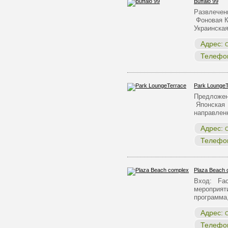
Buffalo 99
Развлечен
Фоновая К
Украинска
Адрес:
О
Телефо
Park LoungeT
Предложен
Японская 
направлен
Адрес:
О
Телефо
Plaza Beach 
Вход: Face
мероприят
программа
Адрес:
О
Телефо