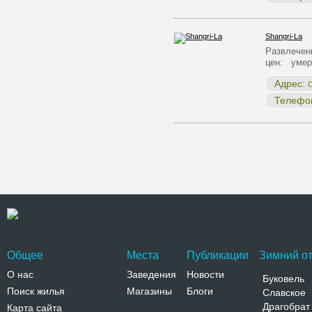
Shangri-La
Развлечен
цен: умер
Адрес:
О
Телефо
Общее
Места
Публикации
Зимний от
О нас
Заведения
Новости
Буковель
Поиск жилья
Магазины
Блоги
Славское
Драгобрат
Карта сайта