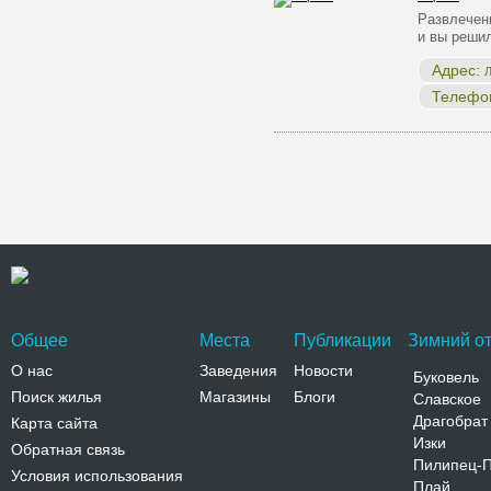
Развлечен
и вы реши
Адрес:
Л
Телефо
Общее
Места
Публикации
Зимний от
О нас
Заведения
Новости
Буковель
Поиск жилья
Магазины
Блоги
Славское
Драгобрат
Карта сайта
Изки
Обратная связь
Пилипец-
Условия использования
Плай