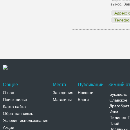
вынос, За
Адрес:
О
Телефо
Общее
Места
Публикации
Зимний от
О нас
Заведения
Новости
Буковель
Поиск жилья
Магазины
Блоги
Славское
Драгобрат
Карта сайта
Изки
Обратная связь
Пилипец-
Условия использования
Плай
Акции
Водяники