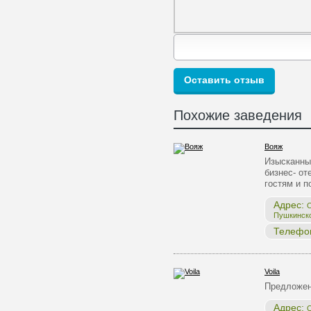
Похожие заведения
Вояж
Изысканны
бизнес- от
гостям и 
Адрес:
О
Пушкинск
Телефо
Voila
Предложе
Адрес:
О