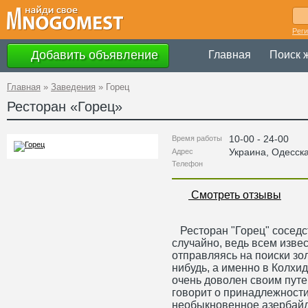
Рег
Добавить объявление
Главная
Поиск 
Главная
»
Заведения
»
Горец
Ресторан «
Горец
»
10-00 - 24-00
Время работы
Украина
,
Одесск
Адрес
Телефон
Смотреть отзывы
Ресторан "Горец" соседств
случайно, ведь всем изве
отправляясь на поиски зол
нибудь, а именно в Колхид
очень доволен своим путе
говорит о принадлежност
необыкновенное азербайд