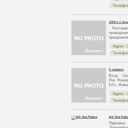
Телефо
1000 и 1 ноч
Ресторан 
проведения
празднико
Адрес:
О
Телефо
5 элемент
Вход: Сво
Рок, Фонов
DJ's, Жив
Адрес:
О
Телефо
Ark Spa Pala
Парковка:
Европейск