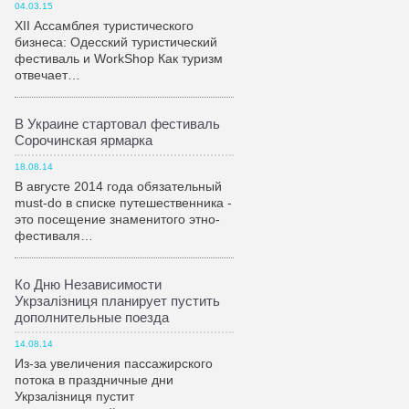
04.03.15
XII Ассамблея туристического
бизнеса: Одесский туристический
фестиваль и WorkShop Как туризм
отвечает…
В Украине стартовал фестиваль
Сорочинская ярмарка
18.08.14
В августе 2014 года обязательный
must-do в списке путешественника -
это посещение знаменитого этно-
фестиваля…
Ко Дню Независимости
Укрзалiзниця планирует пустить
дополнительные поезда
14.08.14
Из-за увеличения пассажирского
потока в праздничные дни
Укрзалiзниця пустит