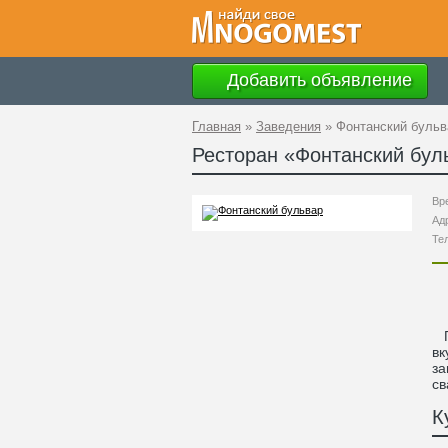
Добавить объявление
Главная
»
Заведения
»
Фонтанский бульв
Ресторан «
Фонтанский бул
Вр
Ад
Те
Пр
вк
за
св
К