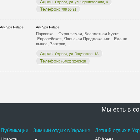
Адрес:
Одесса, ул. ул. Черняховского, 4
Телефон:
799 55 91
Ark Spa Palace
Парковка: Охраняемая, Бесплатная Кухня:
Европейская, Японская Предложения: Еда на
вынос, Завтрак,…
Адрес:
Одесса, ул. Генуэзская, 1А
Телефон:
(0482) 32-83-28
Мы есть в со
Публикации
Зимний отдых в Украине
Летннй отдых в Ук
Новости
АР Крым