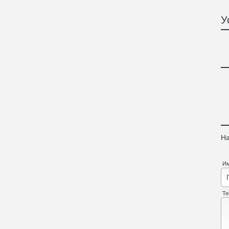
У
На
И
Те