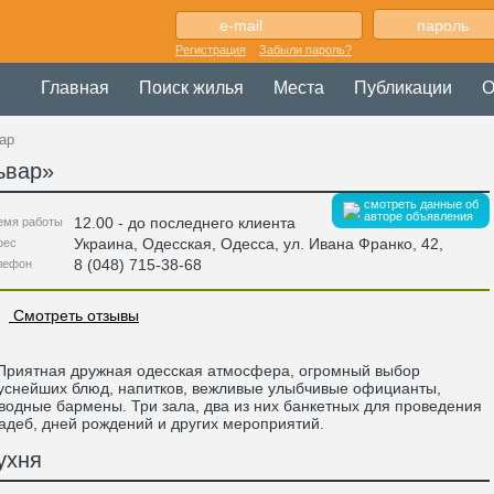
Регистрация
Забыли пароль?
Главная
Поиск жилья
Места
Публикации
О
ар
ьвар
»
смотреть данные об
авторе объявления
12.00 - до последнего клиента
емя работы
Украина
,
Одесская
, Одесса,
ул. Ивана Франко, 42
,
рес
8 (048) 715-38-68
лефон
Смотреть отзывы
иятная дружная одесская атмосфера, огромный выбор
уснейших блюд, напитков, вежливые улыбчивые официанты,
водные бармены. Три зала, два из них банкетных для проведения
адеб, дней рождений и других мероприятий.
ухня