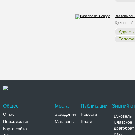
Bassano del 
Кухня: Ит
Адрес:
Д
Телефо
Общее
Места
Публикации
Зимний от
О нас
Заведения
Новости
Буковель
Поиск жилья
Магазины
Блоги
Славское
Драгобрат
Карта сайта
Изки