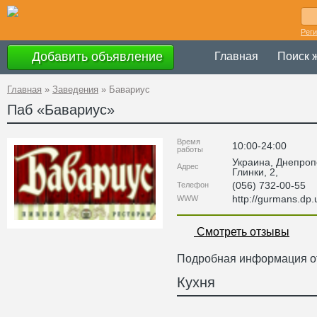
Рег
Добавить объявление
Главная
Поиск 
Главная
»
Заведения
»
Бавариус
Паб «
Бавариус
»
Время
10:00-24:00
работы
Украина
,
Днепроп
Адрес
Глинки, 2
,
(056) 732-00-55
Телефон
http://gurmans.dp.
WWW
Смотреть отзывы
Подробная информация от
Кухня