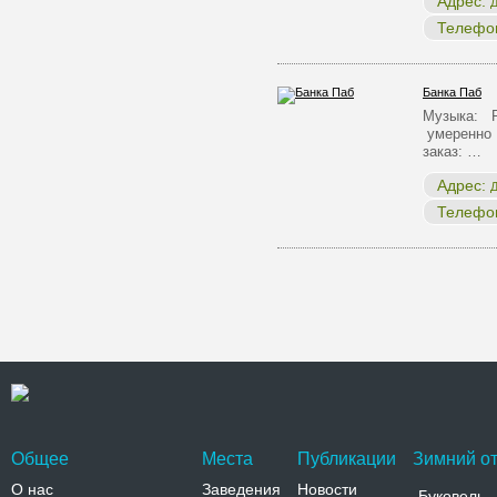
Адрес:
Д
Телефо
Банка Паб
Музыка: Р
умеренно 
заказ: …
Адрес:
Д
Телефо
Общее
Места
Публикации
Зимний от
О нас
Заведения
Новости
Буковель