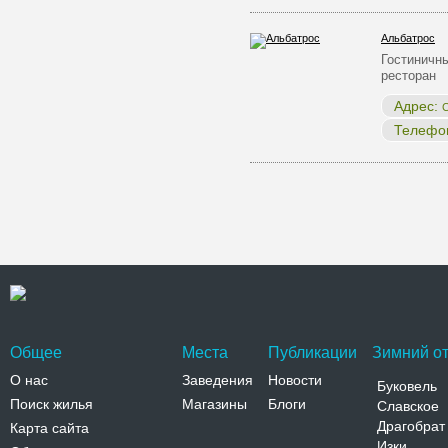
Альбатрос
Гостиничны
ресторан
Адрес:
С
Телефо
Общее
Места
Публикации
Зимний от
О нас
Заведения
Новости
Буковель
Поиск жилья
Магазины
Блоги
Славское
Драгобрат
Карта сайта
Изки