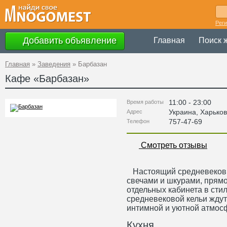
Рег
Добавить объявление
Главная
Поиск 
Главная
»
Заведения
»
Барбазан
Кафе «
Барбазан
»
11:00 - 23:00
Время работы
Украина
,
Харьков
Адрес
757-47-69
Телефон
Смотреть отзывы
Настоящий средневековый
свечами и шкурами, прямо
отдельных кабинета в сти
средневековой кельи ждут
интимной и уютной атмос
Кухня