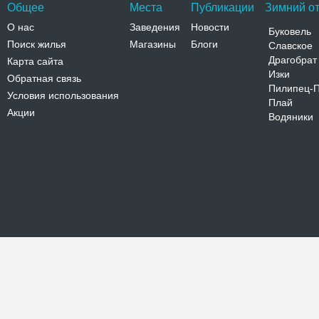
Общее
Места
Публикации
Зимний от
О нас
Заведения
Новости
Буковель
Поиск жилья
Магазины
Блоги
Славское
Драгобрат
Карта сайта
Изки
Обратная связь
Пилипец-
Условия использования
Плай
Акции
Водяники