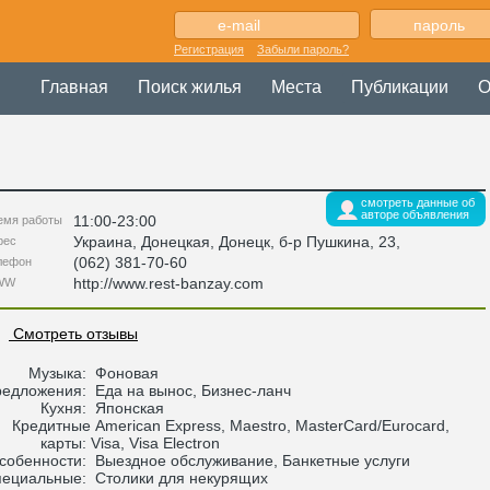
Регистрация
Забыли пароль?
Главная
Поиск жилья
Места
Публикации
О
смотреть данные об
авторе объявления
11:00-23:00
емя работы
Украина
,
Донецкая
, Донецк,
б-р Пушкина, 23
,
рес
(062) 381-70-60
лефон
http://www.rest-banzay.com
WW
Смотреть отзывы
Музыка:
Фоновая
редложения:
Еда на вынос, Бизнес-ланч
Кухня:
Японская
Кредитные
American Express, Maestro, MasterCard/Eurocard,
карты:
Visa, Visa Electron
собенности:
Выездное обслуживание, Банкетные услуги
пециальные:
Столики для некурящих