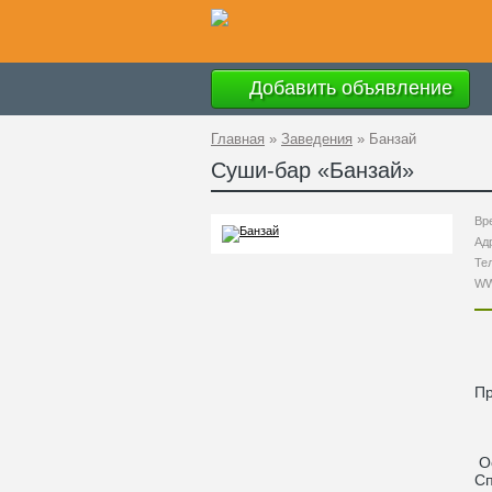
Добавить объявление
Главная
»
Заведения
»
Банзай
Суши-бар «
Банзай
»
Вр
Ад
Те
W
П
О
С