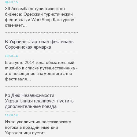
04.03.15
XII Ассамблея туристического
бизнеса: Одесский туристический
фестиваль и WorkShop Как туризм
отвечает…
В Украине стартовал фестиваль
Сорочинская ярмарка
18.08.14
В августе 2014 года обязательный
must-do в списке путешественника -
это посещение знаменитого этно-
фестиваля…
Ко Дню Независимости
Укрзалiзниця планирует пустить
дополнительные поезда
14.08.14
Из-за увеличения пассажирского
потока в праздничные дни
Укрзалiзниця пустит