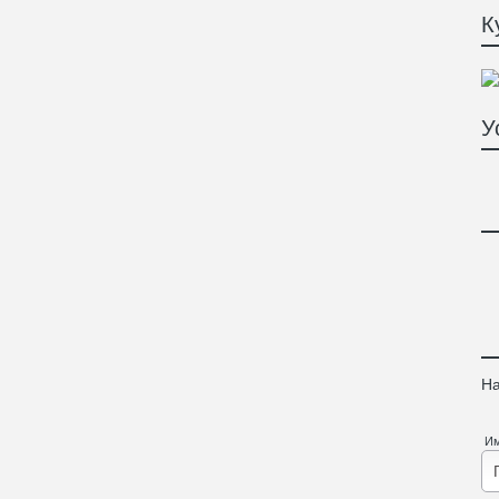
К
У
На
И