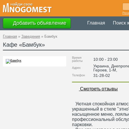
Рег
Добавить объявление
Главная
Поиск 
Главная
»
Заведения
»
Бамбук
Кафе «
Бамбук
»
Время
10:00 - 23:00
работы
Украина
,
Днепропе
Адрес
Героев, 1-М
,
31-28-02
Телефон
Смотреть отзывы
Уютная спокойная атмосф
украшенный в стиле "этно",
насыщенное меню, лояльн
профессиональный обслу
парковки.