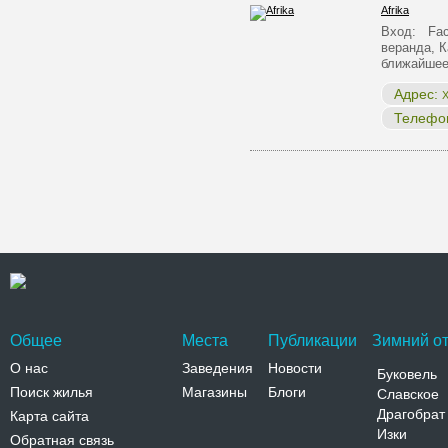
Afrika
Вход: Fac
веранда, 
ближайше
Адрес:
Х
Телефо
Общее
Места
Публикации
Зимний от
О нас
Заведения
Новости
Буковель
Поиск жилья
Магазины
Блоги
Славское
Драгобрат
Карта сайта
Изки
Обратная связь