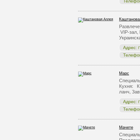
Телефо
Каштанова
Развлече
VIP-зал,
Украинск
Адрес:
П
Телефо
Марс
Специаль
Кухня: К
ланч, За
Адрес:
П
Телефо
Мачете
Специаль