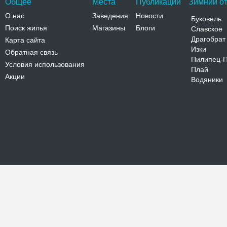
Общее
Места
Публикации
Зимний от
О нас
Заведения
Новости
Буковель
Поиск жилья
Магазины
Блоги
Славское
Драгобрат
Карта сайта
Изки
Обратная связь
Пилипец-
Условия использования
Плай
Акции
Водяники