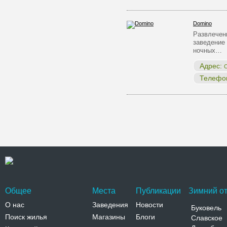
Domino
Развлечен
заведение
ночных…
Адрес:
О
Телефо
Общее
Места
Публикации
Зимний от
О нас
Заведения
Новости
Буковель
Поиск жилья
Магазины
Блоги
Славское