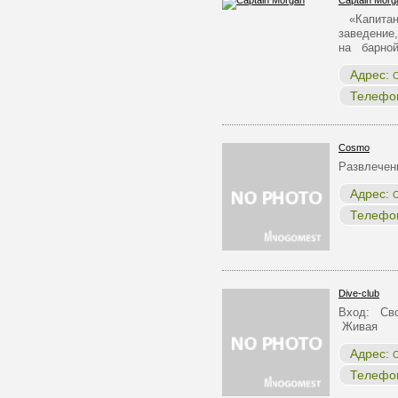
Captain Morg
«Капитан 
заведение,
на барно
Адрес:
О
Телефо
Cosmo
Развлечен
Адрес:
О
Телефо
Dive-club
Вход: Сво
Живая
Адрес:
О
Телефо