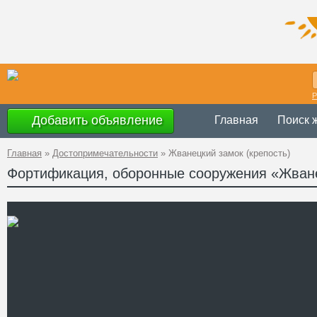
Р
Добавить объявление
Главная
Поиск 
Главная
»
Достопримечательности
»
Жванецкий замок (крепость)
Фортификация, оборонные сооружения «Жване
Украина
,
Хмельни
Адрес
Подольского райо
GPS
48°33'8''N, 26°29'6
Координаты
Телефон
Сайт
Смотреть отзывы