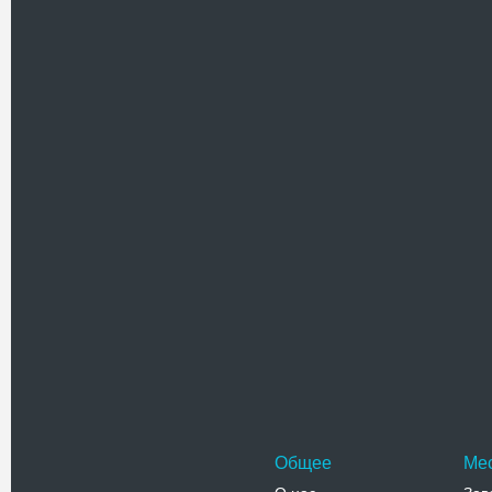
Имя
Текст комментария
Проверочный код(нажмите на ка
Общее
Ме