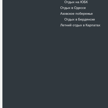
Отдых на ЮБК
-
Отдых в Одессе
Азовское побережье
Отдых в Бердянске
-
Летний отдых в Карпатах
Новости
В Киевском музеи авиации
пройдет развлекательно-
просветительский проект
Самальот Фест 3
17.05.16
Самальот Фест 3 в
Государственном Музее Авиации.