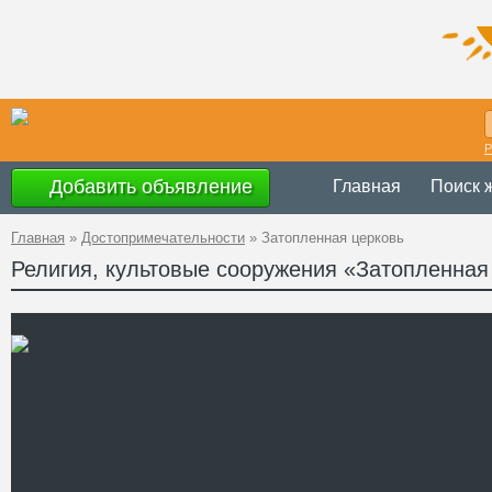
Р
Добавить объявление
Главная
Поиск 
Главная
»
Достопримечательности
»
Затопленная церковь
Религия, культовые сооружения «Затопленная
Украина
,
Киевс
Адрес
50°0'39''N, 31°4
GPS Координаты
Телефон
Сайт
Смотреть отзывы
Необычно красивое зрели