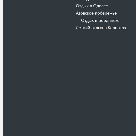
Отдых в Одессе
Азовское побережье
Отдых в Бердянске
-
Летний отдых в Карпатах
Новости
В Киевском музеи авиации
пройдет развлекательно-
просветительский проект
Самальот Фест 3
17.05.16
Самальот Фест 3 в
Государственном Музее Авиации.
“#Самальот_fest 3” – масштабный