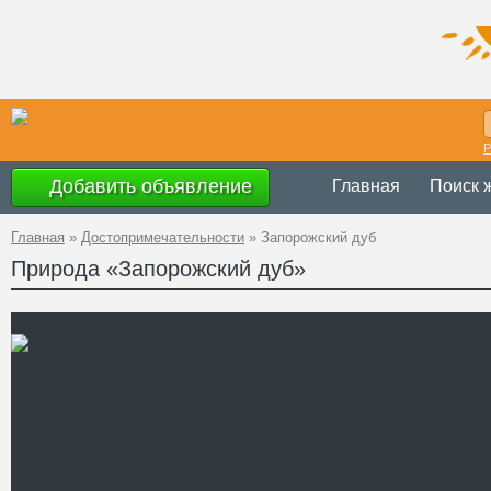
Р
Добавить объявление
Главная
Поиск 
Главная
»
Достопримечательности
»
Запорожский дуб
Природа «Запорожский дуб»
Украина
,
Запо
Адрес
47°52'16.3''N, 
GPS Координаты
+38 (061) 222-
Телефон
http://spas.zp.u
Сайт
Смотреть отзывы
Знаменитый 700-летний д