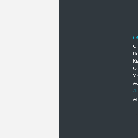
О
О 
По
Ка
Об
Ус
Ак
Л
А