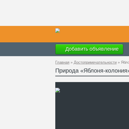
Добавить объявление
Главная
»
Достопримечательности
»
Ябло
Природа «Яблоня-колония
Ад
GP
Те
Са