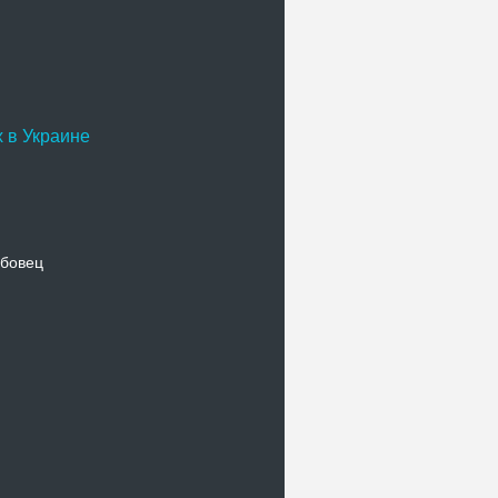
 в Украине
бовец