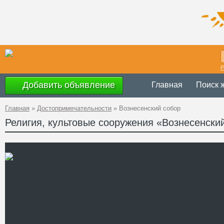
Р
Добавить объявление
Главная
Поиск 
Главная
»
Достопримечательности
»
Вознесенский собор
Религия, культовые сооружения «Вознесенски
Украина
,
Кирово
Адрес
Дзержинского, 3
GPS
48°3'24.5''N, 32°
Координаты
Телефон
Сайт
Смотреть отзывы