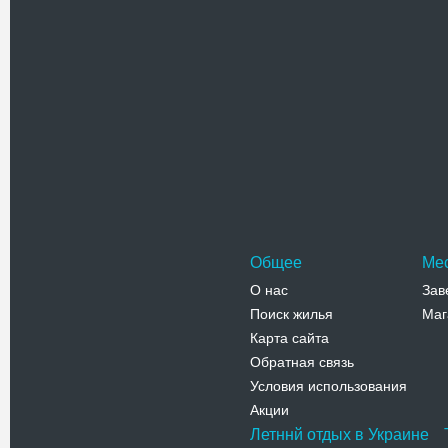
Похожие достоприме
Николаевс
Николаевс
Бобринца. 
1853 году
Адрес:
А
Кировогра
Ленина, 57
Телефо
Общее
Ме
О нас
Зав
Поиск жилья
Маг
Карта сайта
Обратная связь
Условия использования
Акции
Летннй отдых в Украине