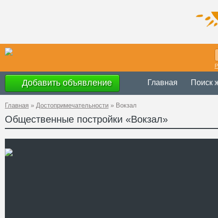
Р
Добавить объявление
Главная
Поиск 
Главная
»
Достопримечательности
»
Вокзал
Общественные постройки «Вокзал»
Украина
,
Винн
Адрес
49°2'2''N, 28°6'
GPS Координаты
Телефон
Сайт
Смотреть отзывы
Вокзал узловой железнод