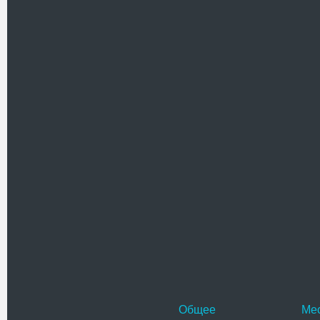
первым.
Имя
Текст комментария
Проверочный код(нажмите на ка
Общее
Ме