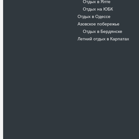
Отдых в Ялте
-
Отдых на ЮБК
-
Отдых в Одессе
Азовское побережье
Отдых в Бердянске
-
Летний отдых в Карпатах
Новости
В Киевском музеи авиации
пройдет развлекательно-
просветительский проект
Самальот Фест 3
17.05.16
Самальот Фест 3 в