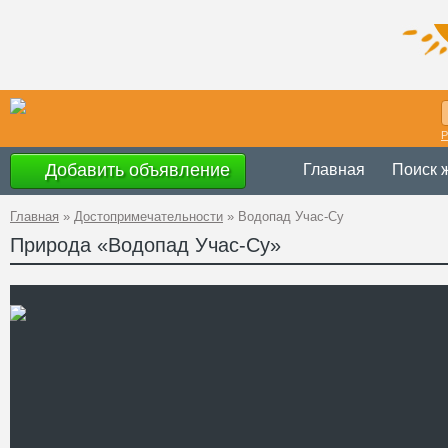
Р
Добавить объявление
Главная
Поиск 
Главная
»
Достопримечательности
»
Водопад Учас-Су
Природа «Водопад Учас-Су»
Украина
,
АР К
Адрес
44°29'33''N, 34°
GPS Координаты
Телефон
Сайт
Смотреть отзывы
Водопад Учан-Су (с крымс